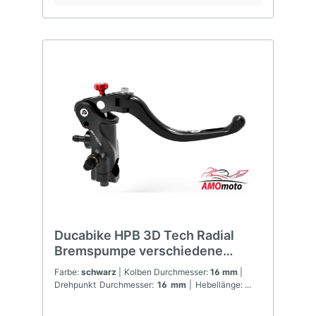
Ducabike HPB 3D Tech Radial
Bremspumpe verschiedene
Größen
Farbe:
schwarz
| Kolben Durchmesser:
16 mm
|
Drehpunkt Durchmesser:
16 mm
| Hebellänge:
Kurz