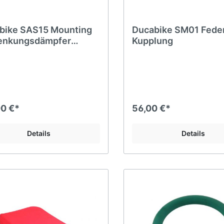
bike SAS15 Mounting
Ducabike SM01 Feder
Lenkungsdämpfer
Kupplung
rmotard 950
00 €*
56,00 €*
Details
Details