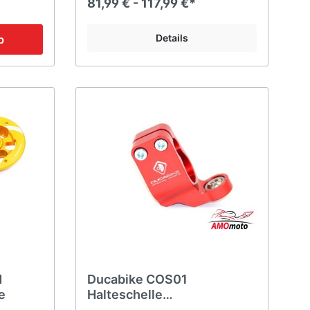
81,99 € - 117,99 €*
Details
b
M
Ducabike COS01
e
Halteschelle
Lenkungsdämpfer