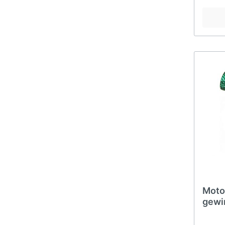
Motor
gewi
Alum