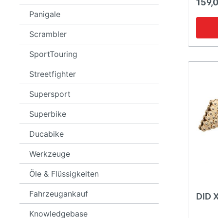
159,
ST2
899
Panigale
ST3
959
Scrambler
ST4
1199
1299
SportTouring
V2
Streetfighter
V4
Supersport
Superbike
Ducabike
Werkzeuge
Öle & Flüssigkeiten
Fahrzeugankauf
DID 
Knowledgebase