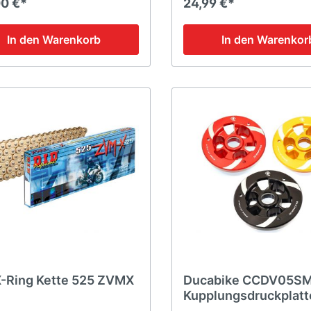
00 €*
24,99 €*
800
1100
In den Warenkorb
In den Warenkor
X-Ring Kette 525 ZVMX
Ducabike CCDV05S
Kupplungsdruckplatt