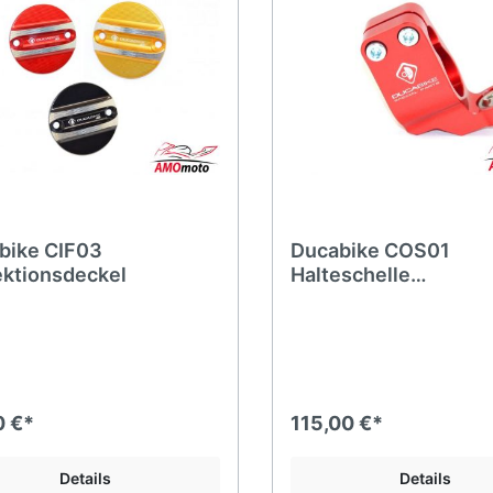
bike CIF03
Ducabike COS01
ektionsdeckel
Halteschelle
Lenkungsdämpfer
0 €*
115,00 €*
Details
Details