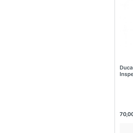
Duca
Insp
70,0