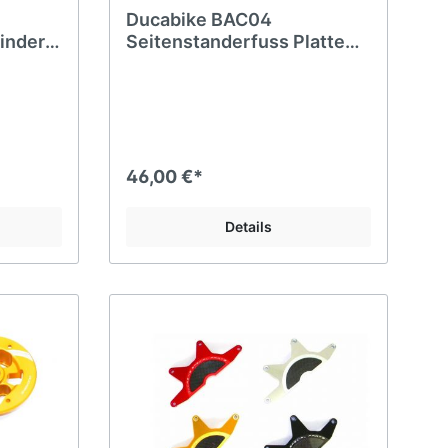
Ducabike BAC04
inder
Seitenstanderfuss Platte
ler 800
Scrambler MTS HYM
Monster
46,00 €*
Details