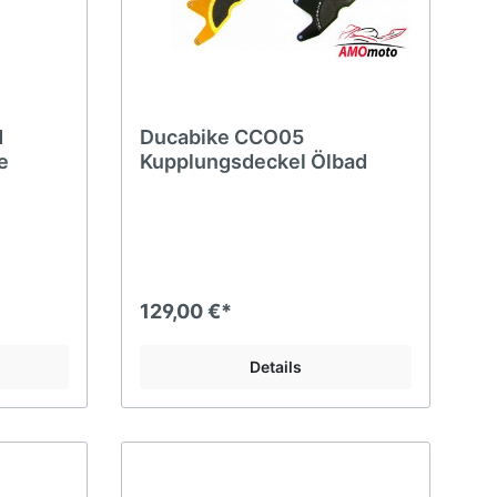
M
Ducabike CCO05
e
Kupplungsdeckel Ölbad
129,00 €*
Details