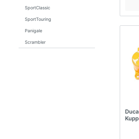
ST2
899
SportClassic
ST3
959
SportTouring
ST4
1199
Panigale
1299
Scrambler
V2
V4
Duca
Kupp