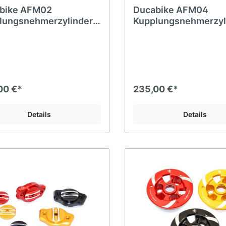
bike AFM02
Ducabike AFM04
lungsnehmerzylinder
Kupplungsnehmerzyl
ter 797 Scrambler 800
Monster 797 Scramb
00 €*
235,00 €*
Details
Details