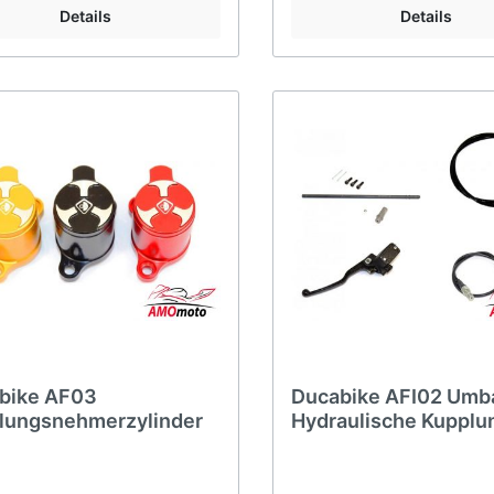
800
Details
Details
1100
bike AF03
Ducabike AFI02 Umb
lungsnehmerzylinder
Hydraulische Kupplu
Hypermotard 821 Sc