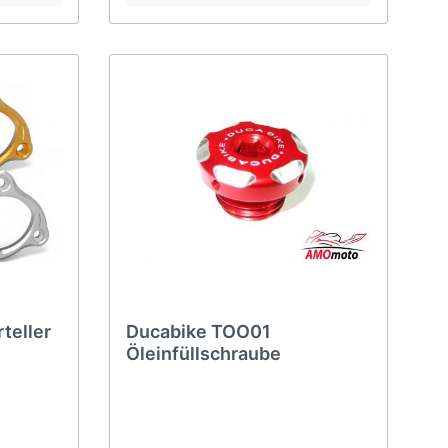
teller
Ducabike TOO01
Öleinfüllschraube