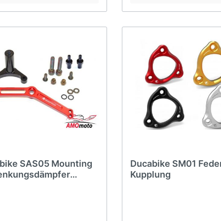
bike SAS05 Mounting
Ducabike SM01 Feder
Lenkungsdämpfer
Kupplung
ter 797 821 1200