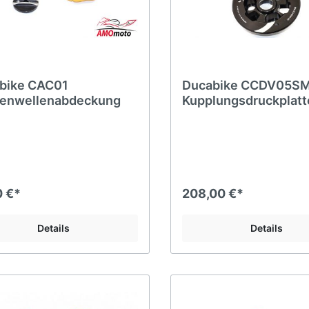
bike CAC01
Ducabike CCDV05S
enwellenabdeckung
Kupplungsdruckplatt
0 €*
208,00 €*
Details
Details