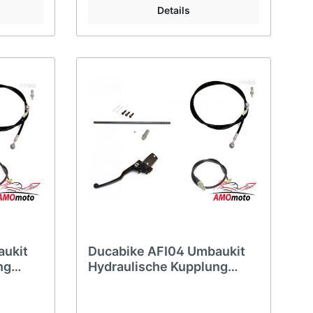
Details
aukit
Ducabike AFI04 Umbaukit
ng
Hydraulische Kupplung
rambler
Hypermotard 939 Scrambler