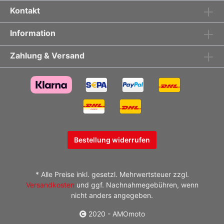
Anbaukit SAS15 Information on product safety
Kontakt
Manufacturer: DBK Special PartsAddress of the
manufacturer: Via M. Serenari 33/E40013 Castel
Information
MaggioreItalyinfo@ducabike.com
Zahlung & Versand
Bestellung widerrufen
* Alle Preise inkl. gesetzl. Mehrwertsteuer zzgl.
Versandkosten
und ggf. Nachnahmegebühren, wenn
nicht anders angegeben.
2020 - AMOmoto