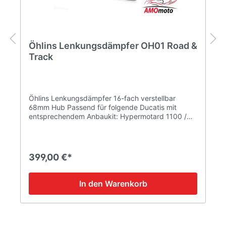
Öhlins Lenkungsdämpfer OH01 Road &
Track
Öhlins Lenkungsdämpfer 16-fach verstellbar
68mm Hub Passend für folgende Ducatis mit
entsprechendem Anbaukit: Hypermotard 1100 /
1000 evo | Anbaukit SAS01 Hypermotard 821 /
939 SP / Hyperstrada | Anbaukit SAS04 Monster
797 / 821 / 1200 / 1200 Modelljahr 2017 | Anbaukit
SAS05 Monster 796 / 1100 evo | Anbaukit SAS06
399,00 €*
Monster 696 / 1100 / 1100S | Anbaukit SAS07
Scrambler (alle, außer Desert Sled / Cafe Racer) |
Anbaukit SAS08 Multistrada 1200 (2015-2018) /
In den Warenkorb
1260 / 950 | Anbaukit SAS10 Multistrada 1200
(2010-2014) | Anbaukit SAS11 Supersport
Modelljahr 2017 | Anbaukit SAS12 Scrambler Cafe
Racer | Anbaukit SAS13 Scrambler Desert Sled |
Anbaukit SAS14 Hypermotard 950 / 950 SP |