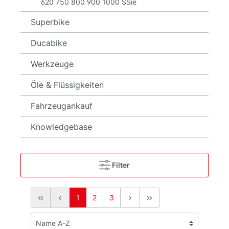
620 750 800 900 1000 SSie
Superbike
Ducabike
Werkzeuge
Öle & Flüssigkeiten
Fahrzeugankauf
Knowledgebase
Filter
1
2
3