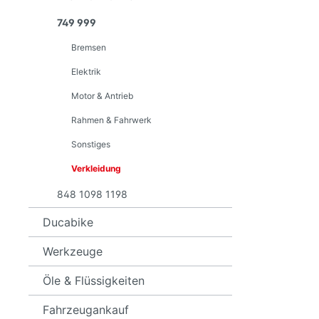
ST2
899
749 999
ST3
959
Bremsen
ST4
1199
Elektrik
1299
Motor & Antrieb
V2
Rahmen & Fahrwerk
V4
Sonstiges
Verkleidung
848 1098 1198
Ducabike
Werkzeuge
Öle & Flüssigkeiten
Fahrzeugankauf