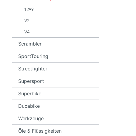
ST2
899
1299
ST3
959
V2
ST4
1199
V4
1299
V2
Scrambler
V4
SportTouring
Streetfighter
Supersport
Superbike
Ducabike
Werkzeuge
Öle & Flüssigkeiten