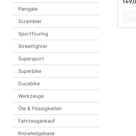
149,
ST2
899
Panigale
ST3
959
Scrambler
ST4
1199
1299
SportTouring
V2
Streetfighter
V4
Supersport
Superbike
Ducabike
Werkzeuge
Öle & Flüssigkeiten
Fahrzeugankauf
Knowledgebase