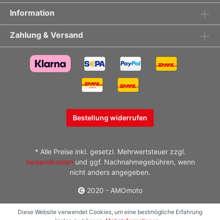
manufacturer: Via M. Serenari 33/E40013 Castel
Information
MaggioreItalyinfo@ducabike.com
Zahlung & Versand
Bestellung widerrufen
* Alle Preise inkl. gesetzl. Mehrwertsteuer zzgl.
Versandkosten
und ggf. Nachnahmegebühren, wenn
nicht anders angegeben.
2020 - AMOmoto
Diese Website verwendet Cookies, um eine bestmögliche Erfahrung