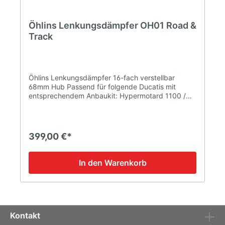
Öhlins Lenkungsdämpfer OH01 Road &
Track
Öhlins Lenkungsdämpfer 16-fach verstellbar
68mm Hub Passend für folgende Ducatis mit
entsprechendem Anbaukit: Hypermotard 1100 /
1000 evo | Anbaukit SAS01 Hypermotard 821 /
939 SP / Hyperstrada | Anbaukit SAS04 Monster
797 / 821 / 1200 / 1200 Modelljahr 2017 | Anbaukit
SAS05 Monster 796 / 1100 evo | Anbaukit SAS06
399,00 €*
Monster 696 / 1100 / 1100S | Anbaukit SAS07
Scrambler (alle, außer Desert Sled / Cafe Racer) |
Anbaukit SAS08 Multistrada 1200 (2015-2018) /
In den Warenkorb
1260 / 950 | Anbaukit SAS10 Multistrada 1200
(2010-2014) | Anbaukit SAS11 Supersport
Modelljahr 2017 | Anbaukit SAS12 Scrambler Cafe
Racer | Anbaukit SAS13 Scrambler Desert Sled |
Anbaukit SAS14 Hypermotard 950 / 950 SP |
Anbaukit SAS15 Information on product safety
Kontakt
Manufacturer: DBK Special PartsAddress of the